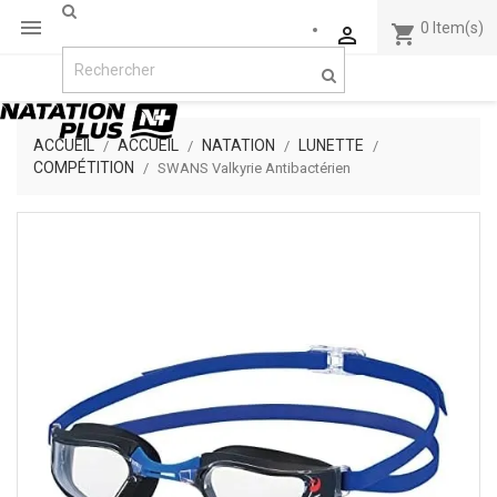

0
Item(s)
shopping_cart

ACCUEIL
ACCUEIL
NATATION
LUNETTE
COMPÉTITION
SWANS Valkyrie Antibactérien