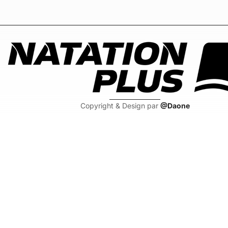
Copyright & Design par
@Daone