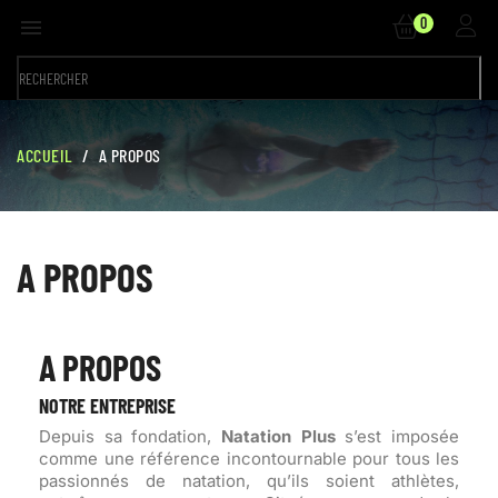
0

ACCUEIL
A PROPOS
A PROPOS
A PROPOS
NOTRE ENTREPRISE
Depuis sa fondation,
Natation Plus
s’est imposée
comme une référence incontournable pour tous les
passionnés de natation, qu’ils soient athlètes,