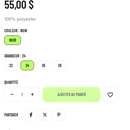
55,00 $
100% polyester
COULEUR : NOIR
NOIR
GRANDEUR : 24
22
24
26
28
QUANTITÉ
favorite_border
AJOUTER AU PANIER
PARTAGER