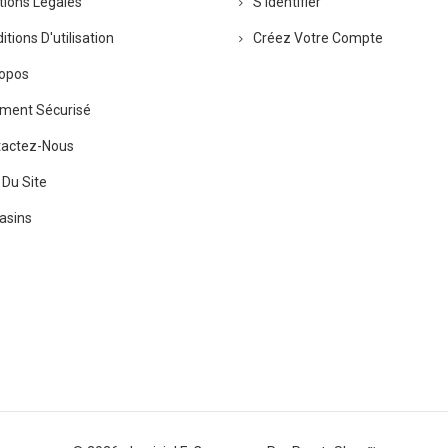
ions Légales
S'identifier
tions D'utilisation
Créez Votre Compte
opos
ment Sécurisé
actez-Nous
 Du Site
sins