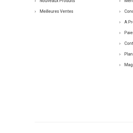
Nouveaux Produits
Ment
Meilleures Ventes
Condi
A Pr
Paie
Cont
Plan
Maga