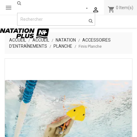

0
Item(s)
shopping_cart

ACCUEIL
ACCUEIL
NATATION
ACCESSOIRES
D'ENTRAÎNEMENTS
PLANCHE
Finis Planche